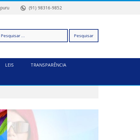
Quatipuru
(91) 98316-9852
squisar
LEIS
TRANSPARÊNCIA
r: