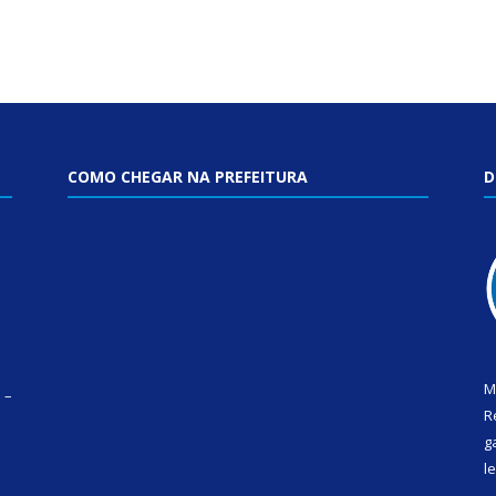
COMO CHEGAR NA PREFEITURA
D
M
 –
R
g
l