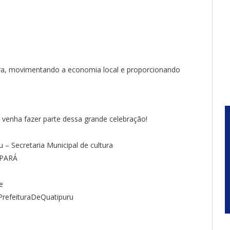
ltura, movimentando a economia local e proporcionando
 venha fazer parte dessa grande celebração!
u – Secretaria Municipal de cultura
NPARÁ
e
PrefeituraDeQuatipuru