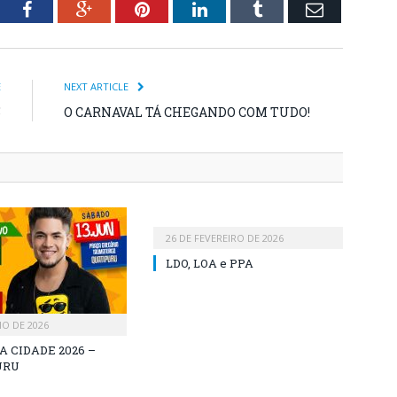
tter
Facebook
Google+
Pinterest
LinkedIn
Tumblr
Email
E
NEXT ARTICLE
5
O CARNAVAL TÁ CHEGANDO COM TUDO!
26 DE FEVEREIRO DE 2026
LDO, LOA e PPA
HO DE 2026
A CIDADE 2026 –
URU