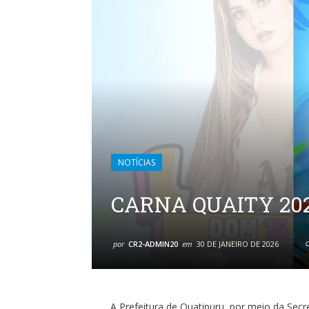
NOTÍCIAS
CARNA QUAITY 202
por
CR2-ADMIN20
em
30 DE JANEIRO DE 2026
A Prefeitura de Quatipuru, por meio da Secr