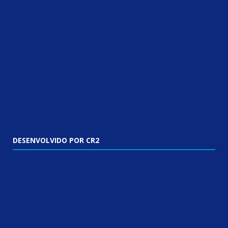
DESENVOLVIDO POR CR2
Muito mais que
criar site
ou
sistema para prefeituras
!
Realizamos uma
assessoria
completa, onde garantimos em
contrato que todas as exigências das
leis de transparência