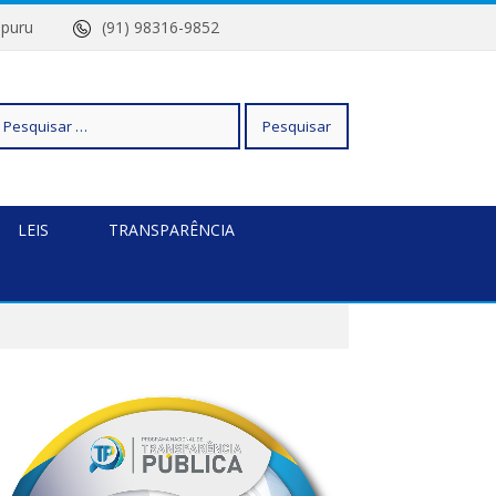
Quatipuru
(91) 98316-9852
squisar
LEIS
TRANSPARÊNCIA
r: