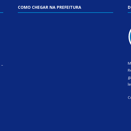
COMO CHEGAR NA PREFEITURA
D
M
 –
R
g
l
C