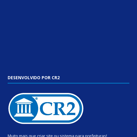
DESENVOLVIDO POR CR2
Muito mais que
criar site
ou
sistema para prefeituras
!