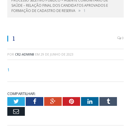
PROCESSO SELETIVO PÚBLICO – AGENTE COMUNITÁRIO DE
SAÚDE – RELAÇÃO FINAL DOS CANDIDATOS APROVADOS E
»
FORMAÇÃO DE CADASTRO DE RESERVA
1
1
0
POR
CR2-ADMIN8
EM
29 DE JUNHO DE 2023
1
COMPARTILHAR:
Twitter
Facebook
Google+
Pinterest
LinkedIn
Tumblr
Email