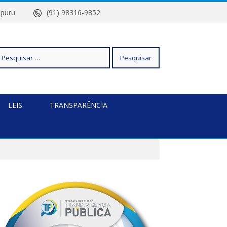
Quatipuru
(91) 98316-9852
squisar
LEIS
TRANSPARÊNCIA
r: