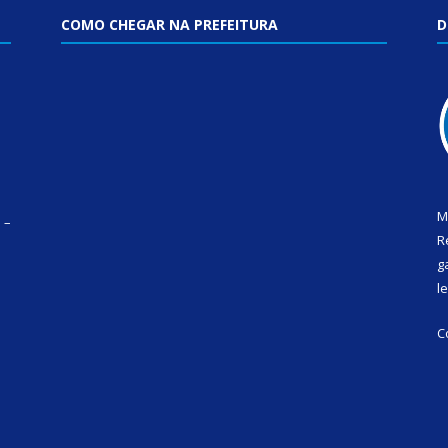
COMO CHEGAR NA PREFEITURA
D
M
 –
R
g
l
C