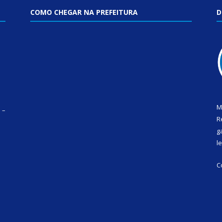
COMO CHEGAR NA PREFEITURA
D
M
 –
R
g
l
C