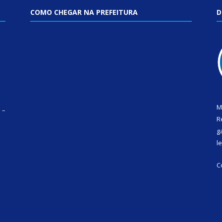
COMO CHEGAR NA PREFEITURA
D
M
 –
R
g
l
C