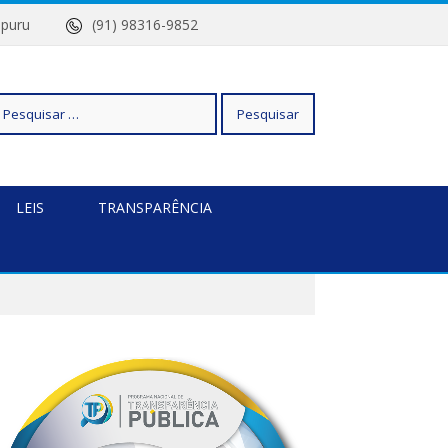
Quatipuru
(91) 98316-9852
squisar
LEIS
TRANSPARÊNCIA
r: