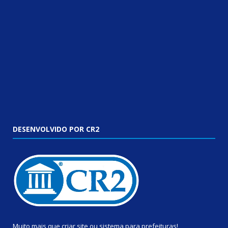
DESENVOLVIDO POR CR2
Muito mais que
criar site
ou
sistema para prefeituras
!