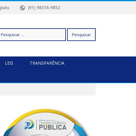
Quatipuru
(91) 98316-9852
squisar
LEIS
TRANSPARÊNCIA
r: