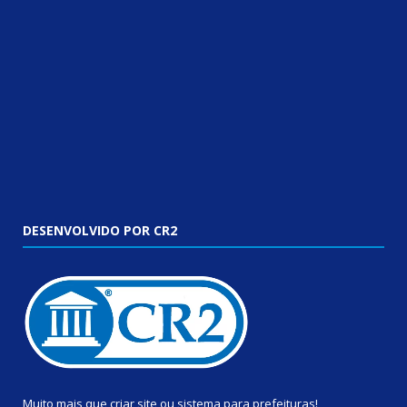
DESENVOLVIDO POR CR2
Muito mais que
criar site
ou
sistema para prefeituras
!