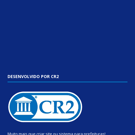
DESENVOLVIDO POR CR2
Muito mais que
criar site
ou
sistema para prefeituras
!