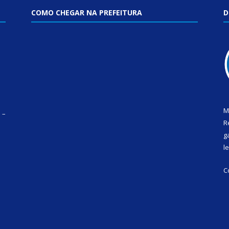
COMO CHEGAR NA PREFEITURA
D
M
 –
R
g
l
C