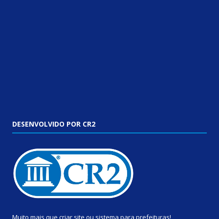
DESENVOLVIDO POR CR2
Muito mais que
criar site
ou
sistema para prefeituras
!