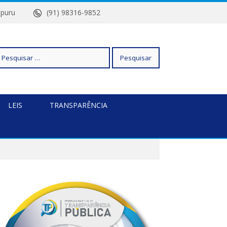
Quatipuru
(91) 98316-9852
squisar
LEIS
TRANSPARÊNCIA
r: