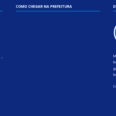
COMO CHEGAR NA PREFEITURA
D
M
 –
R
g
l
C