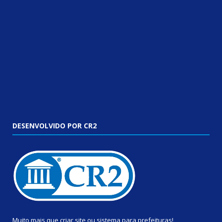
DESENVOLVIDO POR CR2
Muito mais que
criar site
ou
sistema para prefeituras
!