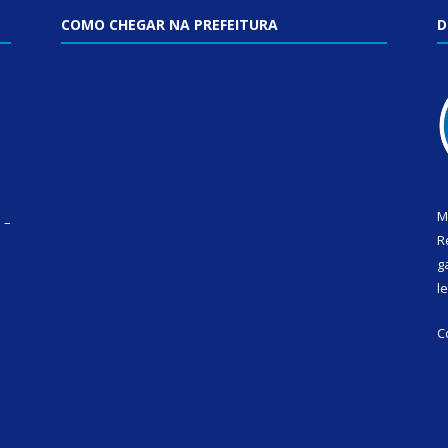
COMO CHEGAR NA PREFEITURA
D
M
 –
R
g
l
C