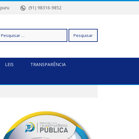
Quatipuru
(91) 98316-9852
squisar
LEIS
TRANSPARÊNCIA
r: